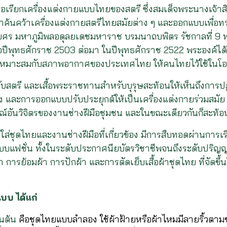
อเรียกเครื่องแต่งกายแบบไทยของสตรี ซึ่งสมเด็จพระนางเจ้าส
กษาค้นคว้าเครื่องแต่งกายสตรีไทยสมัยต่าง ๆ และออกแบบเพื่อ
ศร มหาภูมิพลอดุลยเดชมหาราช บรมนาถบพิตร รัชกาลที่ 9 
่อปีพุทธศักราช 2503 ต่อมา ในปีพุทธศักราช 2522 พระองค์ไ
น” ที่เหมาะสมกับสภาพอากาศของประเทศไทย ให้คนไทยไว้ใช้ในโ
สตรี และเสื้อพระราชทานสำหรับบุรุษสะท้อนให้เห็นถึงการปฏ
่อง และการออกแบบปรับประยุกต์ให้เป็นเครื่องแต่งกายร่วมสมัย 
ักษณ์อันวิจิตรของงานช่างฝีมือชุมชน และในขณะเดียวกันก็สะ
มใส่ชุดไทยและงานช่างฝีมือที่เกี่ยวข้อง มีการสืบทอดผ่านก
บแฟชั่น ทั้งในระดับประกาศนียบัตรวิชาชีพจนถึงระดับปริญ
การย้อมผ้า การปักผ้า และการตัดเย็บเสื้อผ้าชุดไทย ที่จัดข
บบ ได้แก่
ต้น
คือชุดไทยแบบลำลอง ใช้ผ้าฝ้ายหรือผ้าไหมมีลายริ้วตามข