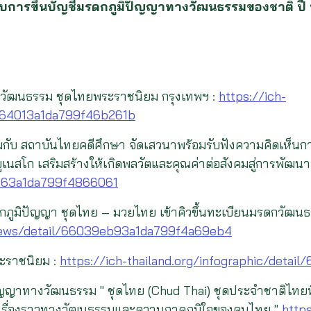
ับการขึ้นบัญชีมรดกภูมิปัญญาทางวัฒนธรรมของชาติ ปี
งวัฒนธรรม ชุดไทยพระราชนิยม กรุงเทพฯ :
https://ich-
7964013a1da799f46b261b
มกับ สถาบันไทยคดีศึกษา จัดเสวนาพร้อมรับฟังความคิดเห็น
เนสโก เสริมสร้างให้เกิดพลวัตและคุณค่าต่อสังคมสู่การพัฒนาอ
8b63a1da799f4866061
ภูมิปัญญา ชุดไทย – มวยไทย เข้าคิวขึ้นทะเบียนมรดกวัฒนธรร
/news/detail/66039eb93a1da799f4a69eb4
ะราชนิยม :
https://ich-thailand.org/infographic/deta
ปัญญาทางวัฒนธรรม " ชุดไทย (Chud Thai) ชุดประจำชาติไทยที
าเรื่องราวทางวัฒนธรรมและความภาคภูมิใจของคนไทย "
https